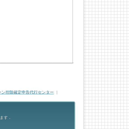
ーン控除確定申告代行センター
|
ます．