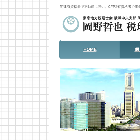
宅建有資格者で不動産に強い。
CFP®有資格者で
HOME
個