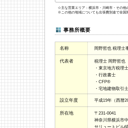
☆主な営業エリア：横浜市・川崎市・その他
※この他の地域についても出張費別途で全国
事務所概要
名称
岡野哲也 税理士
代表者
税理士 岡野哲也（
・東京地方税理士
・行政書士
・CFP®
・宅地建物取引
設立年度
平成19年（西暦2
所在地
〒231-0041
神奈川県横浜市中
サリュートビル6