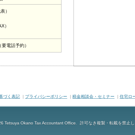
（代表）
FAX）
00（要電話予約）
QRコードを表示
基づく表記
|
プライバシーポリシー
|
税金相談会・セミナー
|
住宅ロ
6 Tetsuya Okano Tax Accountant Office.
許可なき複製・転載を禁止し