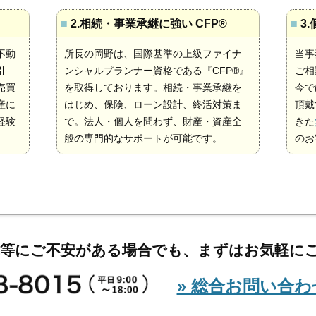
』
■
2.相続・事業承継に強い CFP®
■
3
不動
所長の岡野は、国際基準の上級ファイナ
当事
引
ンシャルプランナー資格である『CFP®』
ご相
売買
を取得しております。相続・事業承継を
今で
産に
はじめ、保険、ローン設計、終活対策ま
頂戴
経験
で。法人・個人を問わず、財産・資産全
きた
般の専門的なサポートが可能です。
のお
算等にご不安がある場合でも、まずはお気軽に
» 総合お問い合