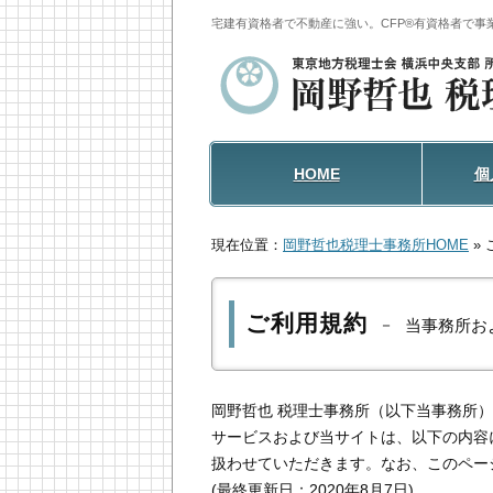
宅建有資格者で不動産に強い。
CFP®有資格者で
HOME
個
現在位置：
岡野哲也税理士事務所HOME
»
ご利用規約
－
当事務所お
岡野哲也 税理士事務所（以下当事務所
サービスおよび当サイトは、以下の内容
扱わせていただきます。なお、このペー
(最終更新日：2020年8月7日)