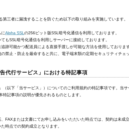
る第三者に漏洩することを防ぐため以下の取り組みを実施しています。
ムに
Alpha SSL
の256ビット版SSL暗号化通信を利用しております。
てもSSL暗号化通信を利用しサーバーに接続しております。
は追跡可能かつ配送員による直接手渡しが可能な方法を使用しておりま
洩の禁止・防止を厳命すると共に、電子端末類の定期セキュリティチェ
申告代行サービス」における特記事項
」（以下「当サービス」）についてのご利用規約の特記事項です。当サ
本特記事項の説明が優先されるものとします。
話、FAXまたは文書にてお申し込みをいただいた時点では、契約は未成
いた時点での契約成立となります。