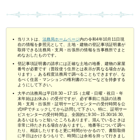
当リストは、
法務局ホームページ
内の令和4年10月11日現
在の情報を参照元として、土地・建物の登記事項証明書が
取得できる法務局・支局・出張所の情報を当事務所でまと
めなおしたものです。
登記事項証明書の請求には正確な土地の地番、建物の家屋
番号が必要です（普段使う住所とは表示が異なる場合があ
ります）。ある程度法務局で調べることもできますが、な
るべく住居・マンションの権利書のコピーなどを持参する
ようにして下さい。
大半の法務局は平日8:30～17:15（土曜・日曜・祝日・年
末年始はお休み）の受付ですが、必ず事前に当該の法務
局・支局・出張所・証明サービスセンターの受付時間を公
式HPでチェックしてから訪問して下さい。特に、証明サー
ビスセンターの受付時間は、全国的に9:30～15:30/16:30、
あるいはもっと短いところもあります。混んでいるときは
非常に待たされる場合がありますし、地番等について調べ
たり、相談したりすると更に時間がかかるので、書類取得
に半日はかけるつもりで、時間には余裕を持って行きまし