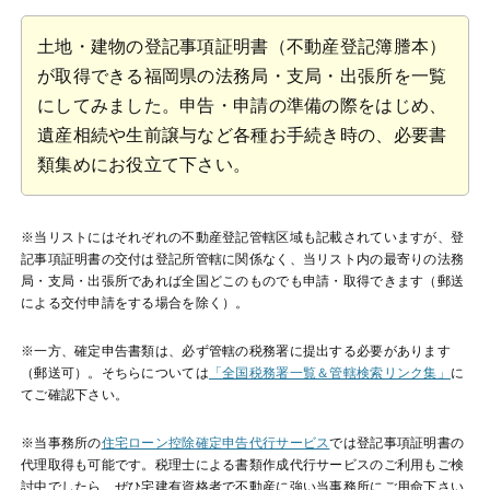
土地・建物の登記事項証明書（不動産登記簿謄本）
が取得できる福岡県の法務局・支局・出張所を一覧
にしてみました。申告・申請の準備の際をはじめ、
遺産相続や生前譲与など各種お手続き時の、必要書
類集めにお役立て下さい。
※当リストにはそれぞれの不動産登記管轄区域も記載されていますが、登
記事項証明書の交付は登記所管轄に関係なく、当リスト内の最寄りの法務
局・支局・出張所であれば全国どこのものでも申請・取得できます（郵送
による交付申請をする場合を除く）。
※一方、確定申告書類は、必ず管轄の税務署に提出する必要があります
（郵送可）。そちらについては
「全国税務署一覧＆管轄検索リンク集」
に
てご確認下さい。
※当事務所の
住宅ローン控除確定申告代行サービス
では登記事項証明書の
代理取得も可能です。税理士による書類作成代行サービスのご利用もご検
討中でしたら、ぜひ宅建有資格者で不動産に強い当事務所にご用命下さい