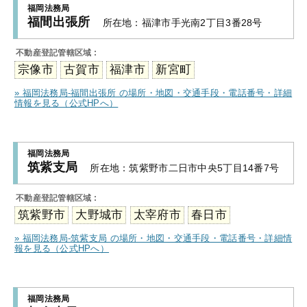
福岡法務局
福間出張所
所在地：
福津市手光南2丁目3番28号
不動産登記管轄区域 :
宗像市
古賀市
福津市
新宮町
» 福岡法務局-福間出張所 の場所・地図・交通手段・電話番号・詳細
情報を見る（公式HPへ）
福岡法務局
筑紫支局
所在地：
筑紫野市二日市中央5丁目14番7号
不動産登記管轄区域 :
筑紫野市
大野城市
太宰府市
春日市
» 福岡法務局-筑紫支局 の場所・地図・交通手段・電話番号・詳細情
報を見る（公式HPへ）
福岡法務局