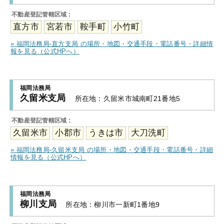
不動産登記管轄区域 :
直方市
宮若市
鞍手町
小竹町
» 福岡法務局-直方支局 の場所・地図・交通手段・電話番号・詳細情
報を見る（公式HPへ）
福岡法務局
久留米支局
所在地：
久留米市城南町21番地5
不動産登記管轄区域 :
久留米市
小郡市
うきは市
大刀洗町
» 福岡法務局-久留米支局 の場所・地図・交通手段・電話番号・詳細
情報を見る（公式HPへ）
福岡法務局
柳川支局
所在地：
柳川市一新町1番地9