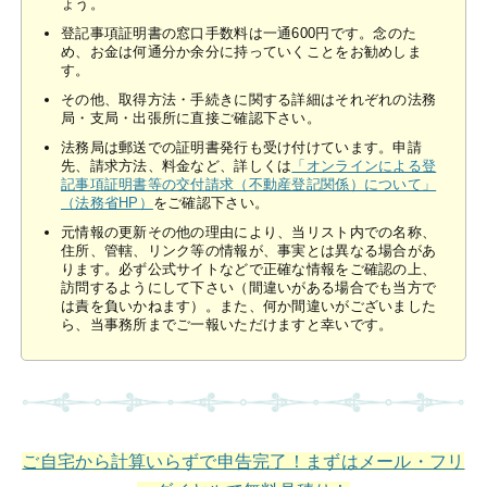
ょう。
登記事項証明書の窓口手数料は一通600円です。念のた
め、お金は何通分か余分に持っていくことをお勧めしま
す。
その他、取得方法・手続きに関する詳細はそれぞれの法務
局・支局・出張所に直接ご確認下さい。
法務局は郵送での証明書発行も受け付けています。申請
先、請求方法、料金など、詳しくは
「オンラインによる登
記事項証明書等の交付請求（不動産登記関係）について」
（法務省HP）
をご確認下さい。
元情報の更新その他の理由により、当リスト内での名称、
住所、管轄、リンク等の情報が、事実とは異なる場合があ
ります。必ず公式サイトなどで正確な情報をご確認の上、
訪問するようにして下さい（間違いがある場合でも当方で
は責を負いかねます）。また、何か間違いがございました
ら、当事務所までご一報いただけますと幸いです。
ご自宅から計算いらずで申告完了！まずはメール・フリ