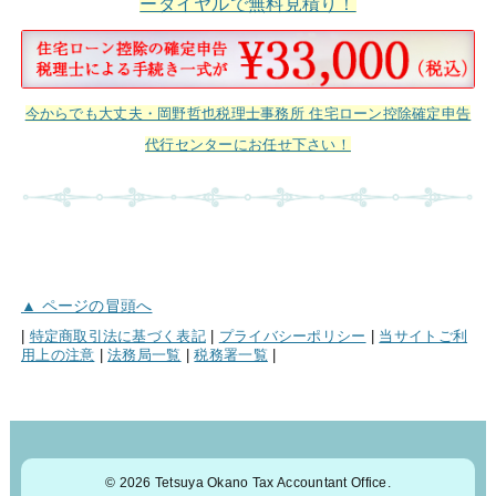
ーダイヤルで無料見積り！
今からでも大丈夫・岡野哲也税理士事務所 住宅ローン控除確定申告
代行センターにお任せ下さい！
▲ ページの冒頭へ
|
特定商取引法に基づく表記
|
プライバシーポリシー
|
当サイトご利
用上の注意
|
法務局一覧
|
税務署一覧
|
© 2026 Tetsuya Okano Tax Accountant Office.