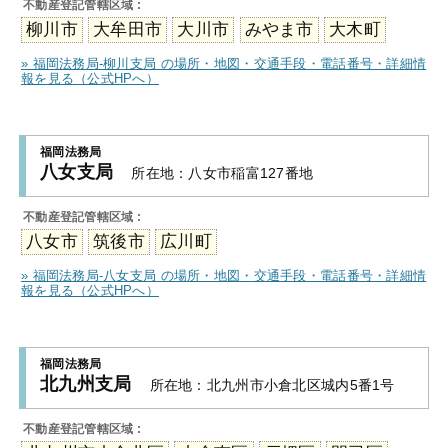
不動産登記管轄区域 :
柳川市
大牟田市
大川市
みやま市
大木町
» 福岡法務局-柳川支局 の場所・地図・交通手段・電話番号・詳細情
報を見る（公式HPへ）
福岡法務局
八女支局
所在地：
八女市稲富127番地
不動産登記管轄区域 :
八女市
筑後市
広川町
» 福岡法務局-八女支局 の場所・地図・交通手段・電話番号・詳細情
報を見る（公式HPへ）
福岡法務局
北九州支局
所在地：
北九州市小倉北区城内5番1号
不動産登記管轄区域 :