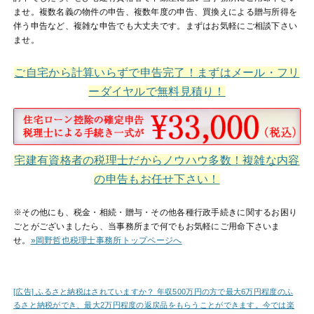
ませ。複数名義の物件の申告、複数年度の申告、買換えによる贈与所得を
伴う申告など、複雑な申告でも大丈夫です。まずはお気軽にご相談下さい
ませ。
ご自宅から計算いらずで申告完了！まずはメール・フリ
ーダイヤルで無料見積り！
宅建有資格者の税理士だからノウハウ多数！複雑な内容
の申告もお任せ下さい！
※その他にも、税金・相続・贈与・その他各種行政手続きに関するお困り
ごとがございましたら、当事務所まで何でもお気軽にご用命下さいま
せ。
»岡野哲也税理士事務所トップページへ
[広告] ふるさと納税はされていますか？ 年収500万円の方で最大6万円程度のふ
るさと納税ができ、最大2万円程度の返戻品をもらうことができます。今では楽