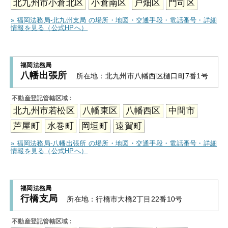
北九州市小倉北区
小倉南区
戸畑区
門司区
» 福岡法務局-北九州支局 の場所・地図・交通手段・電話番号・詳細
情報を見る（公式HPへ）
福岡法務局
八幡出張所
所在地：
北九州市八幡西区樋口町7番1号
不動産登記管轄区域 :
北九州市若松区
八幡東区
八幡西区
中間市
芦屋町
水巻町
岡垣町
遠賀町
» 福岡法務局-八幡出張所 の場所・地図・交通手段・電話番号・詳細
情報を見る（公式HPへ）
福岡法務局
行橋支局
所在地：
行橋市大橋2丁目22番10号
不動産登記管轄区域 :