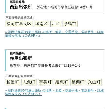
福岡法務局
西新出張所
所在地：
福岡市早良区祖原14番15号
不動産登記管轄区域 :
福岡市早良区
城南区
西区
糸島市
» 福岡法務局-西新出張所 の場所・地図・交通手段・電話番号・詳細
情報を見る（公式HPへ）
福岡法務局
粕屋出張所
所在地：
糟屋郡粕屋町長者原東6丁目15番1号
不動産登記管轄区域 :
粕屋町
志免町
宇美町
須恵町
篠栗町
久山町
» 福岡法務局-粕屋出張所 の場所・地図・交通手段・電話番号・詳細
情報を見る（公式HPへ）