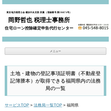
東京地方税理士会 横浜中央支部 所属 （登録番号 第104674号）
岡野哲也 税理士事務所
住宅ローン控除確定申告代行センター
メニュー
コンテンツへスキップ
土地・建物の登記事項証明書（不動産登
記簿謄本）が取得できる福岡県内の法務
局の一覧
サービスTOP
>
法務局一覧TOP
> 福岡県