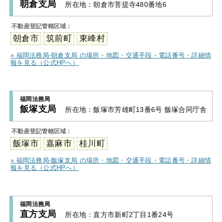
朝倉支局
所在地：
朝倉市菩提寺480番地6
不動産登記管轄区域 :
朝倉市
筑前町
東峰村
» 福岡法務局-朝倉支局 の場所・地図・交通手段・電話番号・詳細情
報を見る（公式HPへ）
福岡法務局
飯塚支局
所在地：
飯塚市芳雄町13番6号 飯塚合同庁舎
不動産登記管轄区域 :
飯塚市
嘉麻市
桂川町
» 福岡法務局-飯塚支局 の場所・地図・交通手段・電話番号・詳細情
報を見る（公式HPへ）
福岡法務局
直方支局
所在地：
直方市新町2丁目1番24号