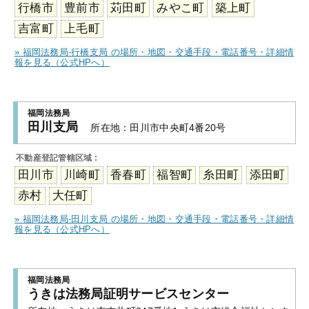
行橋市
豊前市
苅田町
みやこ町
築上町
吉富町
上毛町
» 福岡法務局-行橋支局 の場所・地図・交通手段・電話番号・詳細情
報を見る（公式HPへ）
福岡法務局
田川支局
所在地：
田川市中央町4番20号
不動産登記管轄区域 :
田川市
川崎町
香春町
福智町
糸田町
添田町
赤村
大任町
» 福岡法務局-田川支局 の場所・地図・交通手段・電話番号・詳細情
報を見る（公式HPへ）
福岡法務局
うきは法務局証明サービスセンター