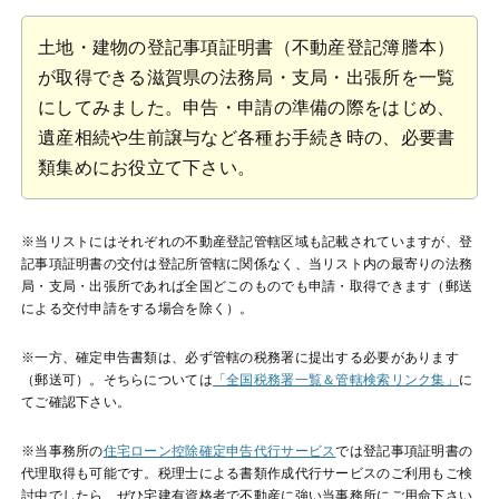
土地・建物の登記事項証明書（不動産登記簿謄本）
が取得できる滋賀県の法務局・支局・出張所を一覧
にしてみました。申告・申請の準備の際をはじめ、
遺産相続や生前譲与など各種お手続き時の、必要書
類集めにお役立て下さい。
※当リストにはそれぞれの不動産登記管轄区域も記載されていますが、登
記事項証明書の交付は登記所管轄に関係なく、当リスト内の最寄りの法務
局・支局・出張所であれば全国どこのものでも申請・取得できます（郵送
による交付申請をする場合を除く）。
※一方、確定申告書類は、必ず管轄の税務署に提出する必要があります
（郵送可）。そちらについては
「全国税務署一覧＆管轄検索リンク集」
に
てご確認下さい。
※当事務所の
住宅ローン控除確定申告代行サービス
では登記事項証明書の
代理取得も可能です。税理士による書類作成代行サービスのご利用もご検
討中でしたら、ぜひ宅建有資格者で不動産に強い当事務所にご用命下さい