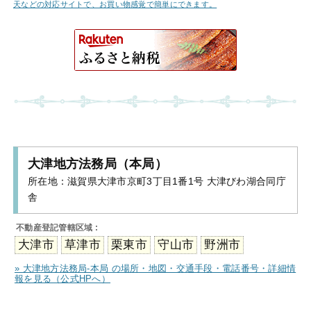
天などの対応サイトで、お買い物感覚で簡単にできます。
大津地方法務局（本局）
所在地：
滋賀県大津市京町3丁目1番1号 大津びわ湖合同庁
舎
不動産登記管轄区域 :
大津市
草津市
栗東市
守山市
野洲市
» 大津地方法務局-本局 の場所・地図・交通手段・電話番号・詳細情
報を見る（公式HPへ）