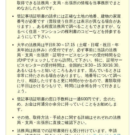
取得できる法務局・支局・出張所の情報を当事務所でまと
めなおしたものです。
登記事項証明書の請求には正確な土地の地番、建物の家屋
番号が必要です（普段使う住所とは表示が異なる場合があ
ります）。ある程度法務局で調べることもできますが、な
るべく住居・マンションの権利書のコピーなどを持参する
ようにして下さい。
大半の法務局は平日8:30～17:15（土曜・日曜・祝日・年
末年始はお休み）の受付ですが、必ず事前に当該の法務
局・支局・出張所・証明サービスセンターの受付時間を公
式HPでチェックしてから訪問して下さい。特に、証明サー
ビスセンターの受付時間は、全国的に9:30～15:30/16:30、
あるいはもっと短いところもあります。混んでいるときは
非常に待たされる場合がありますし、地番等について調べ
たり、相談したりすると更に時間がかかるので、書類取得
に半日はかけるつもりで、時間には余裕を持って行きまし
ょう。
登記事項証明書の窓口手数料は一通600円です。念のた
め、お金は何通分か余分に持っていくことをお勧めしま
す。
その他、取得方法・手続きに関する詳細はそれぞれの法務
局・支局・出張所に直接ご確認下さい。
法務局は郵送での証明書発行も受け付けています。申請