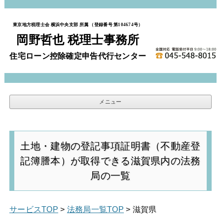
東京地方税理士会 横浜中央支部 所属 （登録番号 第104674号）
岡野哲也 税理士事務所
住宅ローン控除確定申告代行センター
メニュー
コンテンツへスキップ
土地・建物の登記事項証明書（不動産登
記簿謄本）が取得できる滋賀県内の法務
局の一覧
サービスTOP
>
法務局一覧TOP
> 滋賀県