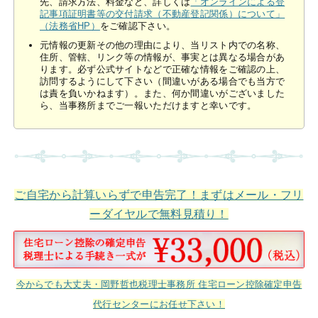
先、請求方法、料金など、詳しくは
「オンラインによる登
記事項証明書等の交付請求（不動産登記関係）について」
（法務省HP）
をご確認下さい。
元情報の更新その他の理由により、当リスト内での名称、
住所、管轄、リンク等の情報が、事実とは異なる場合があ
ります。必ず公式サイトなどで正確な情報をご確認の上、
訪問するようにして下さい（間違いがある場合でも当方で
は責を負いかねます）。また、何か間違いがございました
ら、当事務所までご一報いただけますと幸いです。
ご自宅から計算いらずで申告完了！まずはメール・フリ
ーダイヤルで無料見積り！
今からでも大丈夫・岡野哲也税理士事務所 住宅ローン控除確定申告
代行センターにお任せ下さい！