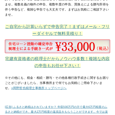
ませ。複数名義の物件の申告、複数年度の申告、買換えによる贈与所得を
伴う申告など、複雑な申告でも大丈夫です。まずはお気軽にご相談下さい
ませ。
ご自宅から計算いらずで申告完了！まずはメール・フリ
ーダイヤルで無料見積り！
宅建有資格者の税理士だからノウハウ多数！複雑な内容
の申告もお任せ下さい！
※その他にも、税金・相続・贈与・その他各種行政手続きに関するお困り
ごとがございましたら、当事務所まで何でもお気軽にご用命下さいま
せ。
»岡野哲也税理士事務所トップページへ
[広告] ふるさと納税はされていますか？ 年収500万円の方で最大6万円程度のふ
るさと納税ができ、最大2万円程度の返戻品をもらうことができます。今では楽