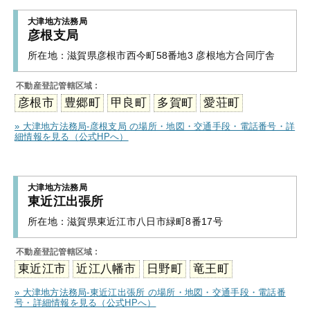
大津地方法務局
彦根支局
所在地：
滋賀県彦根市西今町58番地3 彦根地方合同庁舎
不動産登記管轄区域 :
彦根市
豊郷町
甲良町
多賀町
愛荘町
» 大津地方法務局-彦根支局 の場所・地図・交通手段・電話番号・詳
細情報を見る（公式HPへ）
大津地方法務局
東近江出張所
所在地：
滋賀県東近江市八日市緑町8番17号
不動産登記管轄区域 :
東近江市
近江八幡市
日野町
竜王町
» 大津地方法務局-東近江出張所 の場所・地図・交通手段・電話番
号・詳細情報を見る（公式HPへ）