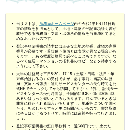
当リストは、
法務局ホームページ
内の令和4年10月11日現
在の情報を参照元として、土地・建物の登記事項証明書が
取得できる法務局・支局・出張所の情報を当事務所でまと
めなおしたものです。
登記事項証明書の請求には正確な土地の地番、建物の家屋
番号が必要です（普段使う住所とは表示が異なる場合があ
ります）。ある程度法務局で調べることもできますが、な
るべく住居・マンションの権利書のコピーなどを持参する
ようにして下さい。
大半の法務局は平日8:30～17:15（土曜・日曜・祝日・年
末年始はお休み）の受付ですが、必ず事前に当該の法務
局・支局・出張所・証明サービスセンターの受付時間を公
式HPでチェックしてから訪問して下さい。特に、証明サー
ビスセンターの受付時間は、全国的に9:30～15:30/16:30、
あるいはもっと短いところもあります。混んでいるときは
非常に待たされる場合がありますし、地番等について調べ
たり、相談したりすると更に時間がかかるので、書類取得
に半日はかけるつもりで、時間には余裕を持って行きまし
ょう。
登記事項証明書の窓口手数料は一通600円です。念のた