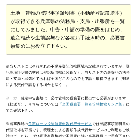
土地・建物の登記事項証明書（不動産登記簿謄本）
が取得できる兵庫県の法務局・支局・出張所を一覧
にしてみました。申告・申請の準備の際をはじめ、
遺産相続や生前譲与など各種お手続き時の、必要書
類集めにお役立て下さい。
※当リストにはそれぞれの不動産登記管轄区域も記載されていますが、登
記事項証明書の交付は登記所管轄に関係なく、当リスト内の最寄りの法務
局・支局・出張所であれば全国どこのものでも申請・取得できます（郵送
による交付申請をする場合を除く）。
※一方、確定申告書類は、必ず管轄の税務署に提出する必要があります
（郵送可）。そちらについては
「全国税務署一覧＆管轄検索リンク集」
に
てご確認下さい。
※当事務所の
住宅ローン控除確定申告代行サービス
では登記事項証明書の
代理取得も可能です。税理士による書類作成代行サービスのご利用もご検
討中でしたら、ぜひ宅建有資格者で不動産に強い当事務所にご用命下さい