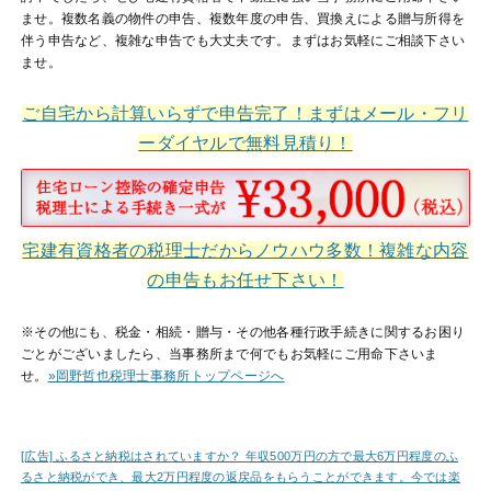
ませ。複数名義の物件の申告、複数年度の申告、買換えによる贈与所得を
伴う申告など、複雑な申告でも大丈夫です。まずはお気軽にご相談下さい
ませ。
ご自宅から計算いらずで申告完了！まずはメール・フリ
ーダイヤルで無料見積り！
宅建有資格者の税理士だからノウハウ多数！複雑な内容
の申告もお任せ下さい！
※その他にも、税金・相続・贈与・その他各種行政手続きに関するお困り
ごとがございましたら、当事務所まで何でもお気軽にご用命下さいま
せ。
»岡野哲也税理士事務所トップページへ
[広告] ふるさと納税はされていますか？ 年収500万円の方で最大6万円程度のふ
るさと納税ができ、最大2万円程度の返戻品をもらうことができます。今では楽