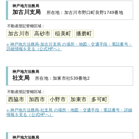
神戸地方法務局
加古川支局
所在地：
加古川市野口町良野1749番地
不動産登記管轄区域 :
加古川市
高砂市
稲美町
播磨町
» 神戸地方法務局-加古川支局 の場所・地図・交通手段・電話番号・
詳細情報を見る（公式HPへ）
神戸地方法務局
社支局
所在地：
加東市社539番地2
不動産登記管轄区域 :
西脇市
加西市
小野市
加東市
多可町
» 神戸地方法務局-社支局 の場所・地図・交通手段・電話番号・詳細
情報を見る（公式HPへ）
神戸地方法務局