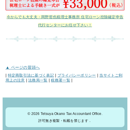
今からでも大丈夫・岡野哲也税理士事務所 住宅ローン控除確定申告
代行センターにお任せ下さい！
▲ ページの冒頭へ
|
特定商取引法に基づく表記
|
プライバシーポリシー
|
当サイトご利
用上の注意
|
法務局一覧
|
税務署一覧
|
© 2026 Tetsuya Okano Tax Accountant Office.
許可無き複製・転載を禁じます．