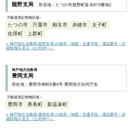
龍野支局
所在地：
たつの市龍野町富永879番地2
不動産登記管轄区域 :
たつの市
宍粟市
相生市
赤穂市
太子町
佐用町
上郡町
» 神戸地方法務局-龍野支局 の場所・地図・交通手段・電話番号・詳
細情報を見る（公式HPへ）
神戸地方法務局
豊岡支局
所在地：
豊岡市寿町8番4号 豊岡地方合同庁舎
不動産登記管轄区域 :
豊岡市
香美町
新温泉町
» 神戸地方法務局-豊岡支局 の場所・地図・交通手段・電話番号・詳
細情報を見る（公式HPへ）