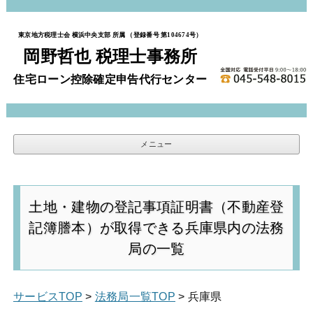
東京地方税理士会 横浜中央支部 所属 （登録番号 第104674号）
岡野哲也 税理士事務所
住宅ローン控除確定申告代行センター
メニュー
コンテンツへスキップ
土地・建物の登記事項証明書（不動産登
記簿謄本）が取得できる兵庫県内の法務
局の一覧
サービスTOP
>
法務局一覧TOP
> 兵庫県