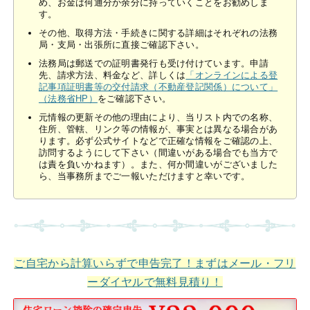
め、お金は何通分か余分に持っていくことをお勧めしま
す。
その他、取得方法・手続きに関する詳細はそれぞれの法務
局・支局・出張所に直接ご確認下さい。
法務局は郵送での証明書発行も受け付けています。申請
先、請求方法、料金など、詳しくは
「オンラインによる登
記事項証明書等の交付請求（不動産登記関係）について」
（法務省HP）
をご確認下さい。
元情報の更新その他の理由により、当リスト内での名称、
住所、管轄、リンク等の情報が、事実とは異なる場合があ
ります。必ず公式サイトなどで正確な情報をご確認の上、
訪問するようにして下さい（間違いがある場合でも当方で
は責を負いかねます）。また、何か間違いがございました
ら、当事務所までご一報いただけますと幸いです。
ご自宅から計算いらずで申告完了！まずはメール・フリ
ーダイヤルで無料見積り！